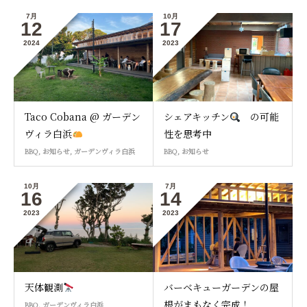
7月
10月
12
17
2024
2023
Taco Cobana @ ガーデン
シェアキッチン
の可能
ヴィラ白浜
性を思考中
BBQ
,
お知らせ
,
ガーデンヴィラ白浜
BBQ
,
お知らせ
10月
7月
16
14
2023
2023
天体観測
バーベキューガーデンの屋
根がまもなく完成！
BBQ
,
ガーデンヴィラ白浜