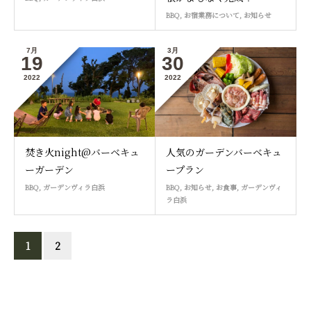
BBQ
,
お宿業務について
,
お知らせ
7月
3月
19
30
2022
2022
焚き火night@バーベキュ
人気のガーデンバーベキュ
ーガーデン
ープラン
BBQ
,
ガーデンヴィラ白浜
BBQ
,
お知らせ
,
お食事
,
ガーデンヴィ
ラ白浜
1
2