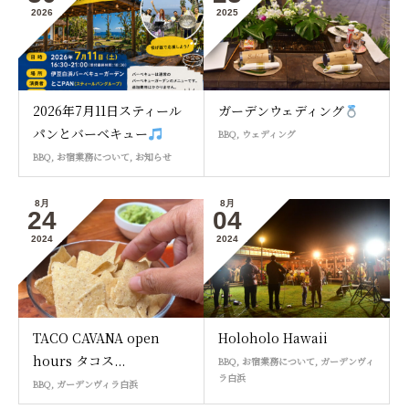
2026
2025
2026年7月11日スティール
ガーデンウェディング
パンとバーベキュー
BBQ
,
ウェディング
BBQ
,
お宿業務について
,
お知らせ
8月
8月
24
04
2024
2024
TACO CAVANA open
Holoholo Hawaii
hours タコス...
BBQ
,
お宿業務について
,
ガーデンヴィ
ラ白浜
BBQ
,
ガーデンヴィラ白浜